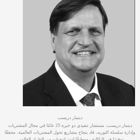
ديتمار دريسب
ديتمار دريسب، مستشار تنفيذي ذو خبرة 25 عامًا في مجال المشتريات
وإدارة سلسلة التوريد، قاد بنجاح مشاريع تحول المشتريات العالمية، محققًا
توفيرًا في التكاليف ومطبقًا استراتيجيات من الطراز العالمي.