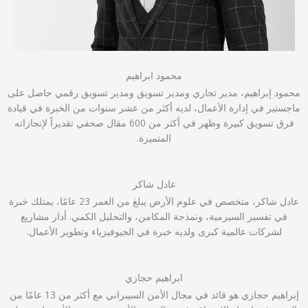
محمود ابراهيم
محمود إبراهيم، مدير تجاري ومدير تسويق ومدير تسويق رقمي حاصل على
ماجستير في إدارة الأعمال، لديه أكثر من عشر سنوات من الخبرة في قيادة
فرق تسويق كبيرة وظهر في أكثر من 600 مقال صحفي تقديراً لإنجازاته
المتميزة.
عادل شاكر
عادل شاكر، متخصص في علوم الأرض يبلغ من العمر 23 عامًا، يمتلك خبرة
في تفسير السيزمية، ونمذجة المكامن، والتحليل الكمي. أدار مشاريع
لشركات عالمية كبرى ولديه خبرة في الجيوفيزياء وتطوير الأعمال.
ابراهيم حجازي
إبراهيم حجازي هو قائد في مجال الأمن السيبراني مع أكثر من 13 عامًا من