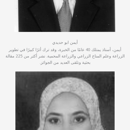
أيمن ابو حديدي
أيمن، أستاذ يمتلك 40 عامًا من الخبرة، وقد ترك أثرًا كبيرًا في تطوير
الزراعة وعلم المناخ الزراعي والزراعة المحمية. نشر أكثر من 225 مقالة
بحثية وتلقى العديد من الجوائز.