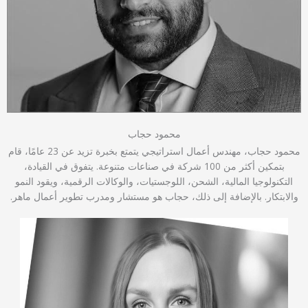
محمود حجاب
محمود حجاب، مهندس أعمال استراتيجي يتمتع بخبرة تزيد عن 23 عامًا، قام
بتمكين أكثر من 100 شركة في صناعات متنوعة. يتفوق في القيادة،
التكنولوجيا المالية، الشحن، اللوجستيات، والوكالات الرقمية، ويقود النمو
والابتكار. بالإضافة إلى ذلك، حجاب هو مستشار ومدرب تطوير أعمال ماهر.