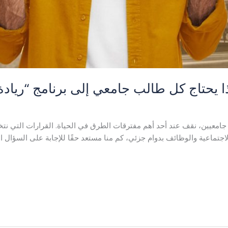
ا يحتاج كل طالب جامعي إلى برنامج “ريادة
امعيين، نقف عند أحد أهم مفترقات الطرق في الحياة. القرارات التي نتخ
جتماعية والوظائف بدوام جزئي، كم منا مستعد حقًا للإجابة على السؤال ال