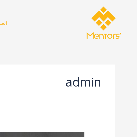
خطي
لى
لمحتوى
الصف
admin
كيف