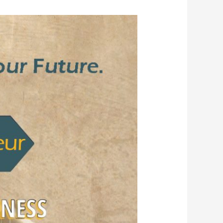
مفترق
الطرق
المهني:
لماذا
يحتاج
كل
طالب
جامعي
إلى
برنامج
“ريادة
أم
توظيف”