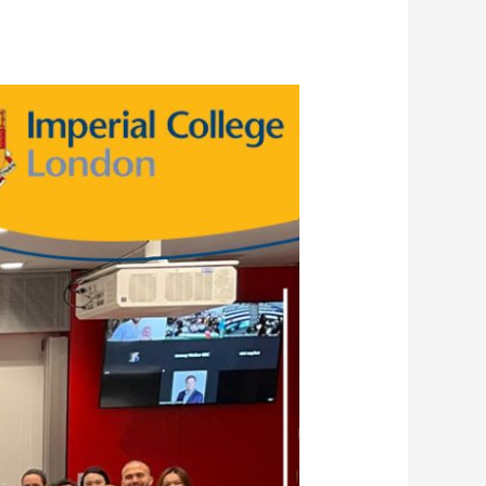
مجموعة
Mentors
هولندا
وامبريال