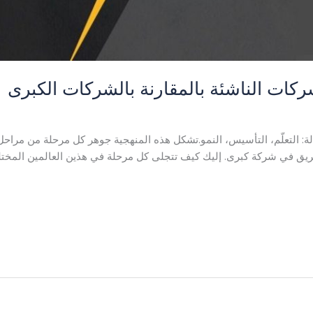
كات الناشئة بالمقارنة بالشركات الكبرى
نها فعّالة: التعلّم، التأسيس، النمو.تشكل هذه المنهجية جوهر كل مرحلة من م