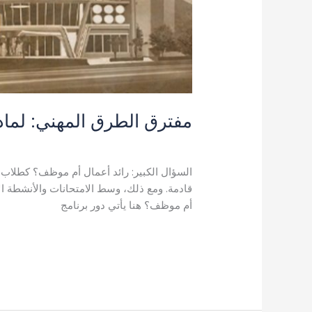
مفترق الطرق المهني: لماذ
اترك تعليقاً
/
admin
/
Uncategorized
السؤال الكبير: رائد أعمال أم موظف؟ كطلاب ج
قادمة. ومع ذلك، وسط الامتحانات والأنشطة الا
أم موظف؟ هنا يأتي دور برنامج
قراءة المزيد »